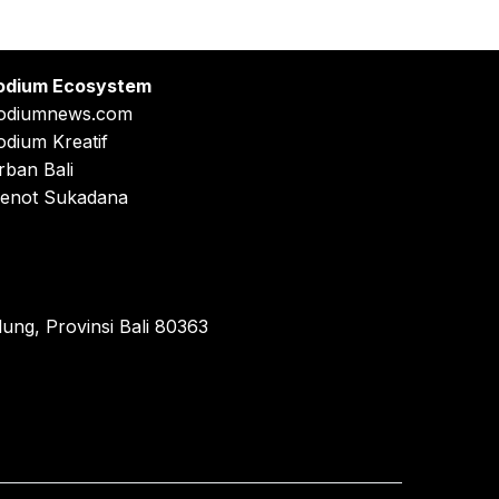
odium Ecosystem
odiumnews.com
odium Kreatif
rban Bali
enot Sukadana
ung, Provinsi Bali 80363