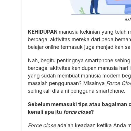
ILU
KEHIDUPAN
manusia kekinian yang telah m
berbagai aktivitas mereka dari beda bernam
belajar online termasuk juga menjadikan sa
Nah, begitu pentingnya smartphone sehingg
berbagai akitvitas kehidupan manusia hari 
yang sudah membuat manusia modern begi
masalah penggunaan? Misalnya
Force Clo
seringkali dialami pengguna smartphone.
Sebelum memasuki tips atau bagaiman ca
kenali apa itu
force close
?
Force close
adalah keadaan ketika Anda me