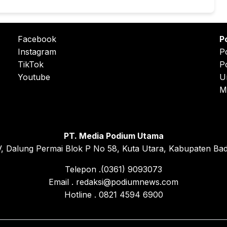
Facebook
P
Instagram
P
TikTok
P
Youtube
U
M
PT. Media Podium Utama
, Dalung Permai Blok P No 58, Kuta Utara, Kabupaten Bad
Telepon .(0361) 9093073
Email . redaksi@podiumnews.com
Hotline . 0821 4594 6900