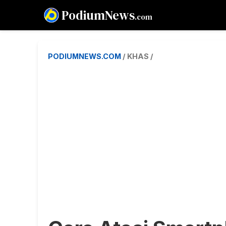
PodiumNews
.com
PODIUMNEWS.COM
/ KHAS /