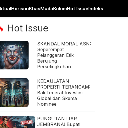
ktual
Horison
Khas
Muda
Kolom
Hot Issue
Indeks
Hot Issue
🔥
SKANDAL MORAL ASN:
Seperempat
Pelanggaran Etik
Berujung
Perselingkuhan
KEDAULATAN
PROPERTI TERANCAM:
Bali Terjerat Investasi
Global dan Skema
Nominee
PUNGUTAN LIAR
JEMBRANA! Bupati