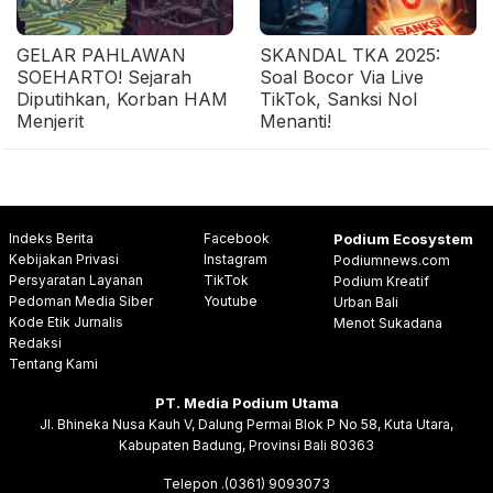
GELAR PAHLAWAN
SKANDAL TKA 2025:
SOEHARTO! Sejarah
Soal Bocor Via Live
Diputihkan, Korban HAM
TikTok, Sanksi Nol
Menjerit
Menanti!
Indeks Berita
Facebook
Podium Ecosystem
Kebijakan Privasi
Instagram
Podiumnews.com
Persyaratan Layanan
TikTok
Podium Kreatif
Pedoman Media Siber
Youtube
Urban Bali
Kode Etik Jurnalis
Menot Sukadana
Redaksi
Tentang Kami
PT. Media Podium Utama
Jl. Bhineka Nusa Kauh V, Dalung Permai Blok P No 58, Kuta Utara,
Kabupaten Badung, Provinsi Bali 80363
Telepon .(0361) 9093073