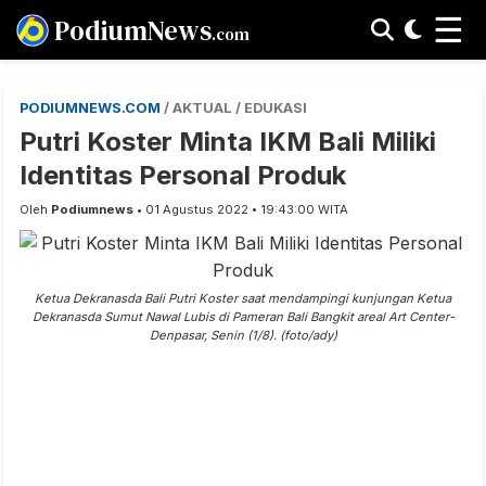
☰
PodiumNews
.com
PODIUMNEWS.COM
/ AKTUAL / EDUKASI
Putri Koster Minta IKM Bali Miliki
Identitas Personal Produk
Oleh
Podiumnews
• 01 Agustus 2022 • 19:43:00 WITA
Ketua Dekranasda Bali Putri Koster saat mendampingi kunjungan Ketua
Dekranasda Sumut Nawal Lubis di Pameran Bali Bangkit areal Art Center-
Denpasar, Senin (1/8). (foto/ady)