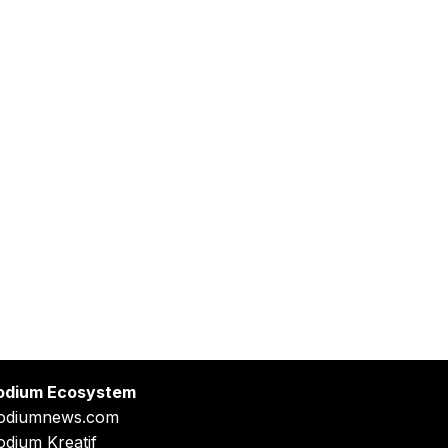
odium Ecosystem
odiumnews.com
odium Kreatif