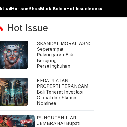
ktual
Horison
Khas
Muda
Kolom
Hot Issue
Indeks
Hot Issue
🔥
SKANDAL MORAL ASN:
Seperempat
Pelanggaran Etik
Berujung
Perselingkuhan
KEDAULATAN
PROPERTI TERANCAM:
Bali Terjerat Investasi
Global dan Skema
Nominee
PUNGUTAN LIAR
JEMBRANA! Bupati