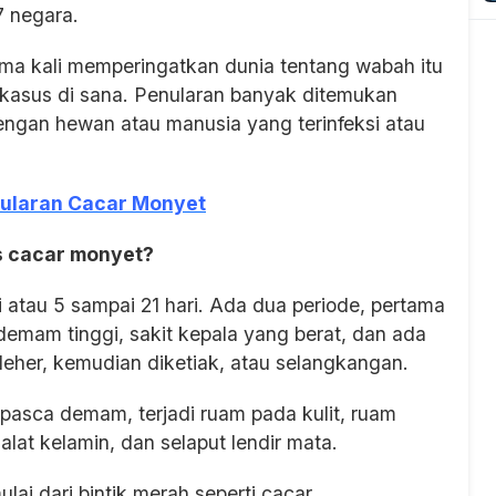
7 negara.
tama kali memperingatkan dunia tentang wabah itu
kasus di sana. Penularan banyak ditemukan
ngan hewan atau manusia yang terinfeksi atau
ularan Cacar Monyet
s cacar monyet?
atau 5 sampai 21 hari. Ada dua periode, pertama
i demam tinggi, sakit kepala yang berat, dan ada
 leher, kemudian diketiak, atau selangkangan.
i pasca demam, terjadi ruam pada kulit, ruam
alat kelamin, dan selaput lendir mata.
lai dari bintik merah seperti cacar