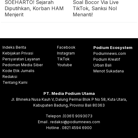
SOEHARTO! Sejarah
Soal Bocor Via Live
Diputihkan, Korban HAM
TikTok, Sanksi Nol
Menjerit
Menanti!
Indeks Berita
Facebook
Podium Ecosystem
Kebijakan Privasi
Instagram
Podiumnews.com
Persyaratan Layanan
TikTok
Podium Kreatif
Pedoman Media Siber
Youtube
Urban Bali
Kode Etik Jurnalis
Menot Sukadana
Redaksi
Tentang Kami
PT. Media Podium Utama
Jl. Bhineka Nusa Kauh V, Dalung Permai Blok P No 58, Kuta Utara,
Kabupaten Badung, Provinsi Bali 80363
Telepon .(0361) 9093073
Email . redaksi@podiumnews.com
Hotline . 0821 4594 6900