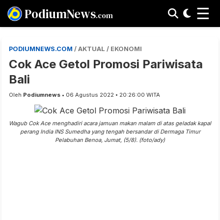
☰
PodiumNews
.com
PODIUMNEWS.COM
/ AKTUAL / EKONOMI
Cok Ace Getol Promosi Pariwisata
Bali
Oleh
Podiumnews
• 06 Agustus 2022 • 20:26:00 WITA
Wagub Cok Ace menghadiri acara jamuan makan malam di atas geladak kapal
perang India INS Sumedha yang tengah bersandar di Dermaga Timur
Pelabuhan Benoa, Jumat, (5/8). (foto/ady)