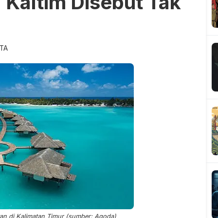
 Kaltim Disebut Tak
ITA
an di Kalimatan Timur (sumber: Agoda)