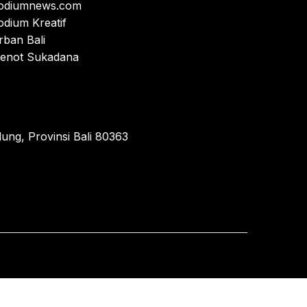
odiumnews.com
odium Kreatif
rban Bali
enot Sukadana
ung, Provinsi Bali 80363