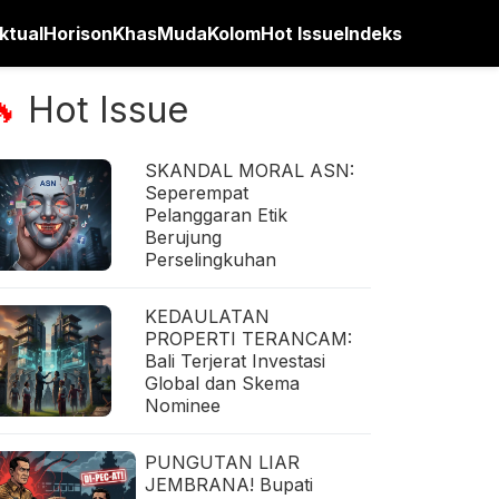
ktual
Horison
Khas
Muda
Kolom
Hot Issue
Indeks
Hot Issue
🔥
SKANDAL MORAL ASN:
Seperempat
Pelanggaran Etik
Berujung
Perselingkuhan
KEDAULATAN
PROPERTI TERANCAM:
Bali Terjerat Investasi
Global dan Skema
Nominee
PUNGUTAN LIAR
JEMBRANA! Bupati