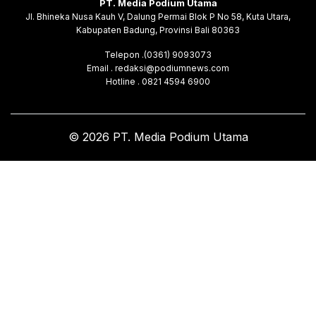
PT. Media Podium Utama
Jl. Bhineka Nusa Kauh V, Dalung Permai Blok P No 58, Kuta Utara,
Kabupaten Badung, Provinsi Bali 80363
Telepon .(0361) 9093073
Email . redaksi@podiumnews.com
Hotline . 0821 4594 6900
© 2026 PT. Media Podium Utama