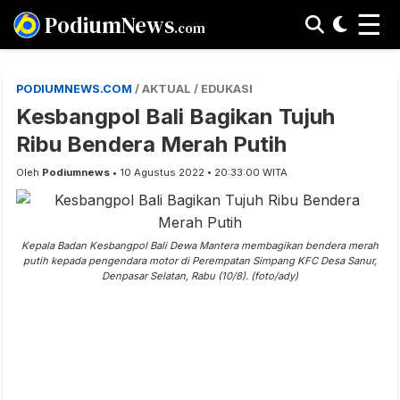
☰
PodiumNews
.com
PODIUMNEWS.COM
/ AKTUAL / EDUKASI
Kesbangpol Bali Bagikan Tujuh
Ribu Bendera Merah Putih
Oleh
Podiumnews
• 10 Agustus 2022 • 20:33:00 WITA
Kepala Badan Kesbangpol Bali Dewa Mantera membagikan bendera merah
putih kepada pengendara motor di Perempatan Simpang KFC Desa Sanur,
Denpasar Selatan, Rabu (10/8). (foto/ady)