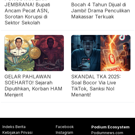
JEMBRANA! Bupati
Bocah 4 Tahun Dijual di
Ancam Pecat ASN,
Jambi! Drama Penculikan
Sorotan Korupsi di
Makassar Terkuak
Sektor Sekolah
GELAR PAHLAWAN
SKANDAL TKA 2025:
SOEHARTO! Sejarah
Soal Bocor Via Live
Diputihkan, Korban HAM
TikTok, Sanksi Nol
Menjerit
Menanti!
Indeks Berita
Facebook
Podium Ecosystem
Kebijakan Privasi
Instagram
Podiumnews.com