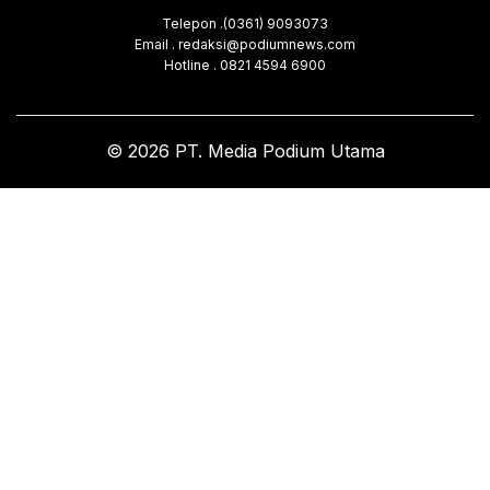
Telepon .(0361) 9093073
Email . redaksi@podiumnews.com
Hotline . 0821 4594 6900
© 2026 PT. Media Podium Utama