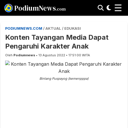
☰
PodiumNews
.com
PODIUMNEWS.COM
/ AKTUAL / EDUKASI
Konten Tayangan Media Dapat
Pengaruhi Karakter Anak
Oleh
Podiumnews
• 13 Agustus 2022 • 17:51:00 WITA
Bintang Puspayog (kemenpppa)