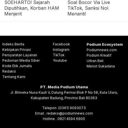
SOEHARTO! Sejarah
Soal Bocor Via Live
Diputihkan, Korban HAM
TikTok, Sanksi Nol
Menjerit
Menanti!
Indeks Berita
Facebook
Podium Ecosystem
Kebijakan Privasi
Instagram
Podiumnews.com
Persyaratan Layanan
TikTok
Podium Kreatif
Pedoman Media Siber
Youtube
Urban Bali
Kode Etik Jurnalis
Menot Sukadana
Redaksi
Tentang Kami
PT. Media Podium Utama
Jl. Bhineka Nusa Kauh V, Dalung Permai Blok P No 58, Kuta Utara,
Kabupaten Badung, Provinsi Bali 80363
Telepon .(0361) 9093073
Email . redaksi@podiumnews.com
Hotline . 0821 4594 6900