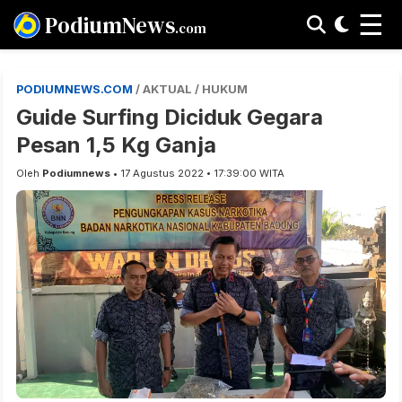
☰
PodiumNews
.com
PODIUMNEWS.COM
/ AKTUAL / HUKUM
Guide Surfing Diciduk Gegara
Pesan 1,5 Kg Ganja
Oleh
Podiumnews
• 17 Agustus 2022 • 17:39:00 WITA