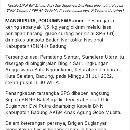
Kepala BNNP Bali Brigjen Pol I Gde Sugianyar Dwi Putra didampingi Kepala
BNNK Badung AKBP AA Gede Mudita saat jumpa pers di Badung. (foto/hes)
MANGUPURA, PODIUMNEWS.com -
Pesan ganja
kering sebanyak 1,5 kg yang dikirim melalui jasa
penitipan barang, guide surfing berinisial SPS (31)
diringkus anggota Badan Narkotika Nasional
Kabupaten (BNNK) Badung.
Tersangka asal Pematang Siantar, Sumatera Utara itu
disergap di pinggir jalan Bingin Sari, lingkungan
Anggaswara Batu Ngongkong, Kelurahan Jimbaran,
Kuta Selatan, Badung, pada Minggu 31 Juli 2022,
sekira pukul 16.30 WITA.
Penangkapan tersangka SPS dibeber langsung
Kepala BNNP Bali Brigadir Jenderal Polisi I Gde
Sugianyar Dwi Putra didampingi Kepala BNN
Kabupaten Badung AKBP Anak Agung Gede Mudita.
Dalam keterangan persnya, Brigjen Sugianyar
mengatakan kasus penangkapan ini baru bisa