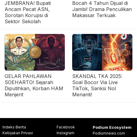
JEMBRANA! Bupati
Bocah 4 Tahun Dijual di
Ancam Pecat ASN,
Jambi! Drama Penculikan
Sorotan Korupsi di
Makassar Terkuak
Sektor Sekolah
GELAR PAHLAWAN
SKANDAL TKA 2025:
SOEHARTO! Sejarah
Soal Bocor Via Live
Diputihkan, Korban HAM
TikTok, Sanksi Nol
Menjerit
Menanti!
Indeks Berita
Facebook
Podium Ecosystem
Kebijakan Privasi
Instagram
Podiumnews.com