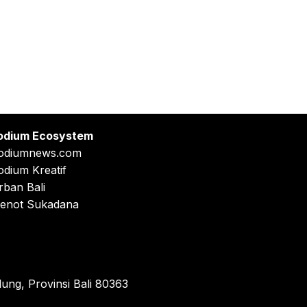
odium Ecosystem
odiumnews.com
odium Kreatif
rban Bali
enot Sukadana
ung, Provinsi Bali 80363