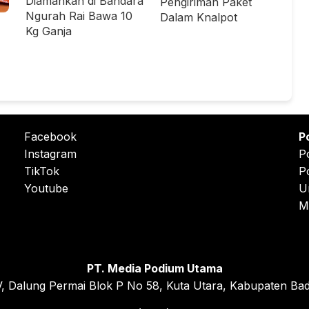
Diamankan di Bandara
Pengiriman Paket
Ngurah Rai Bawa 10
Dalam Knalpot
Kg Ganja
Facebook
P
Instagram
P
TikTok
P
Youtube
U
M
PT. Media Podium Utama
, Dalung Permai Blok P No 58, Kuta Utara, Kabupaten Bad