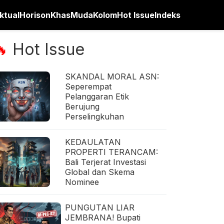
ktual
Horison
Khas
Muda
Kolom
Hot Issue
Indeks
Hot Issue
🔥
SKANDAL MORAL ASN:
Seperempat
Pelanggaran Etik
Berujung
Perselingkuhan
KEDAULATAN
PROPERTI TERANCAM:
Bali Terjerat Investasi
Global dan Skema
Nominee
PUNGUTAN LIAR
JEMBRANA! Bupati