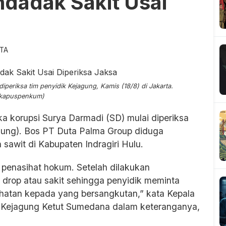
dadak Sakit Usai
ITA
iperiksa tim penyidik Kejagung, Kamis (18/8) di Jakarta.
/kapuspenkum)
a korupsi Surya Darmadi (SD) mulai diperiksa
gung). Bos PT Duta Palma Group diduga
n sawit di Kabupaten Indragiri Hulu.
 penasihat hokum. Setelah dilakukan
 drop atau sakit sehingga penyidik meminta
hatan kepada yang bersangkutan,” kata Kepala
Kejagung Ketut Sumedana dalam keteranganya,