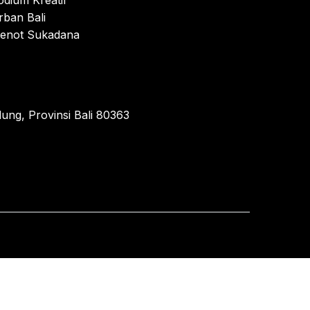
odium Kreatif
rban Bali
enot Sukadana
ung, Provinsi Bali 80363