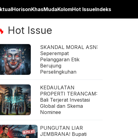
ktual
Horison
Khas
Muda
Kolom
Hot Issue
Indeks
Hot Issue
🔥
SKANDAL MORAL ASN:
Seperempat
Pelanggaran Etik
Berujung
Perselingkuhan
KEDAULATAN
PROPERTI TERANCAM:
Bali Terjerat Investasi
Global dan Skema
Nominee
PUNGUTAN LIAR
JEMBRANA! Bupati