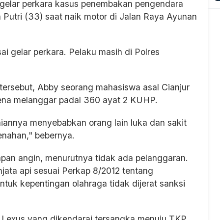
ik gelar perkara kasus penembakan pengendara
Putri (33) saat naik motor di Jalan Raya Ayunan
i gelar perkara. Pelaku masih di Polres
ersebut, Abby seorang mahasiswa asal Cianjur
rena melanggar padal 360 ayat 2 KUHP.
aiannya menyebabkan orang lain luka dan sakit
menahan," bebernya.
apan angin, menurutnya tidak ada pelanggaran.
jata api sesuai Perkap 8/2012 tentang
tuk kepentingan olahraga tidak dijerat sanksi
l Lexus yang dikendarai tersangka menuju TKP.