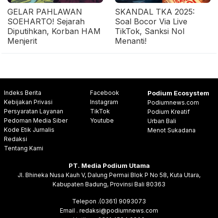
GELAR PAHLAWAN
SKANDAL TKA 2025:
SOEHARTO! Sejarah
Soal Bocor Via Live
Diputihkan, Korban HAM
TikTok, Sanksi Nol
Menjerit
Menanti!
Indeks Berita
Facebook
Podium Ecosystem
Kebijakan Privasi
Instagram
Podiumnews.com
Persyaratan Layanan
TikTok
Podium Kreatif
Pedoman Media Siber
Youtube
Urban Bali
Kode Etik Jurnalis
Menot Sukadana
Redaksi
Tentang Kami
PT. Media Podium Utama
Jl. Bhineka Nusa Kauh V, Dalung Permai Blok P No 58, Kuta Utara,
Kabupaten Badung, Provinsi Bali 80363
Telepon .(0361) 9093073
Email . redaksi@podiumnews.com