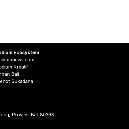
odium Ecosystem
odiumnews.com
odium Kreatif
rban Bali
enot Sukadana
ung, Provinsi Bali 80363