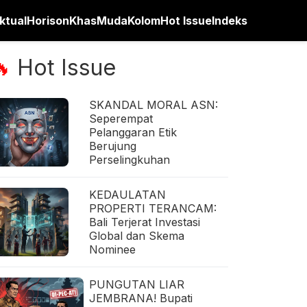
ktual
Horison
Khas
Muda
Kolom
Hot Issue
Indeks
Hot Issue
🔥
SKANDAL MORAL ASN:
Seperempat
Pelanggaran Etik
Berujung
Perselingkuhan
KEDAULATAN
PROPERTI TERANCAM:
Bali Terjerat Investasi
Global dan Skema
Nominee
PUNGUTAN LIAR
JEMBRANA! Bupati