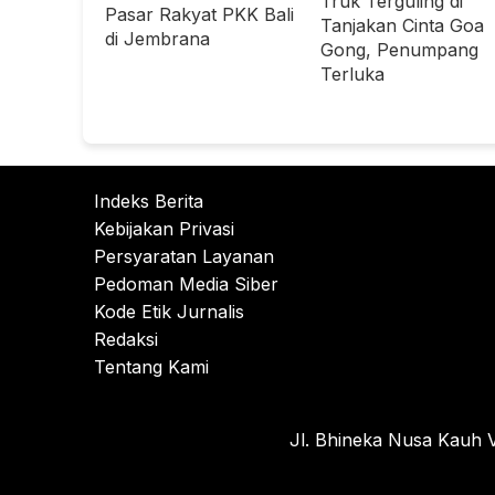
Truk Terguling di
Pasar Rakyat PKK Bali
Tanjakan Cinta Goa
di Jembrana
Gong, Penumpang
Terluka
Indeks Berita
Kebijakan Privasi
Persyaratan Layanan
Pedoman Media Siber
Kode Etik Jurnalis
Redaksi
Tentang Kami
Jl. Bhineka Nusa Kauh V