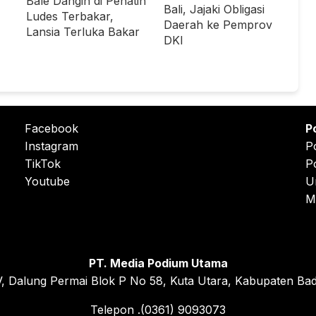
Bale Dangin di Penatih
Bali, Jajaki Obligasi
Ludes Terbakar,
Daerah ke Pemprov
Lansia Terluka Bakar
DKI
Facebook
P
Instagram
P
TikTok
P
Youtube
U
M
PT. Media Podium Utama
, Dalung Permai Blok P No 58, Kuta Utara, Kabupaten Bad
Telepon .(0361) 9093073