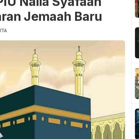
IU Naila Syafaah
aran Jemaah Baru
ITA