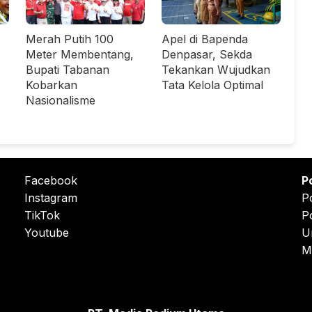
Merah Putih 100
Apel di Bapenda
Meter Membentang,
Denpasar, Sekda
Bupati Tabanan
Tekankan Wujudkan
Kobarkan
Tata Kelola Optimal
Nasionalisme
Facebook
P
Instagram
P
TikTok
P
Youtube
U
M