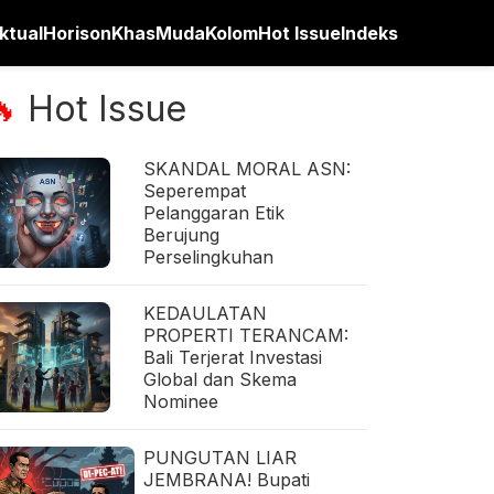
ktual
Horison
Khas
Muda
Kolom
Hot Issue
Indeks
Hot Issue
🔥
SKANDAL MORAL ASN:
Seperempat
Pelanggaran Etik
Berujung
Perselingkuhan
KEDAULATAN
PROPERTI TERANCAM:
Bali Terjerat Investasi
Global dan Skema
Nominee
PUNGUTAN LIAR
JEMBRANA! Bupati