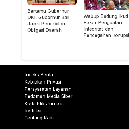
Bertemu Gubernur
Wabup Badung Ikuti
DKI, Gubernur Bali
Rakor Penguatan
Jajaki Penerbitan
Integritas dan
Obligasi Daerah
Pencegahan Korupsi
Indeks Berita
Kebijakan Privasi
Persyaratan Layanan
Pedoman Media Siber
Kode Etik Jurnalis
Redaksi
Tentang Kami