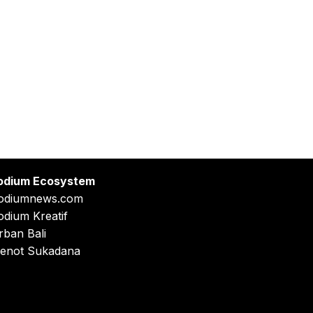
odium Ecosystem
odiumnews.com
odium Kreatif
rban Bali
enot Sukadana