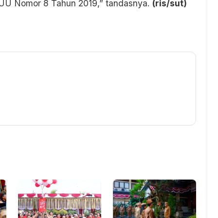
UU Nomor 8 Tahun 2019,” tandasnya.
(ris/sut)