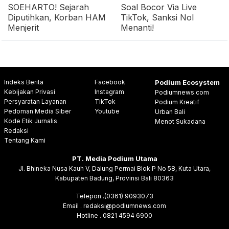
SOEHARTO! Sejarah
Soal Bocor Via Live
Diputihkan, Korban HAM
TikTok, Sanksi Nol
Menjerit
Menanti!
Indeks Berita
Facebook
Podium Ecosystem
Kebijakan Privasi
Instagram
Podiumnews.com
Persyaratan Layanan
TikTok
Podium Kreatif
Pedoman Media Siber
Youtube
Urban Bali
Kode Etik Jurnalis
Menot Sukadana
Redaksi
Tentang Kami
PT. Media Podium Utama
Jl. Bhineka Nusa Kauh V, Dalung Permai Blok P No 58, Kuta Utara,
Kabupaten Badung, Provinsi Bali 80363
Telepon .(0361) 9093073
Email . redaksi@podiumnews.com
Hotline . 0821 4594 6900