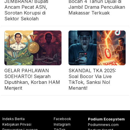
JEMBRANA! Bupati
Bocah 4 Tahun Dijual di
Ancam Pecat ASN,
Jambi! Drama Penculikan
Sorotan Korupsi di
Makassar Terkuak
Sektor Sekolah
GELAR PAHLAWAN
SKANDAL TKA 2025:
SOEHARTO! Sejarah
Soal Bocor Via Live
Diputihkan, Korban HAM
TikTok, Sanksi Nol
Menjerit
Menanti!
Indeks Berita
Facebook
Podium Ecosystem
Kebijakan Privasi
Instagram
Podiumnews.com
Persyaratan Layanan
TikTok