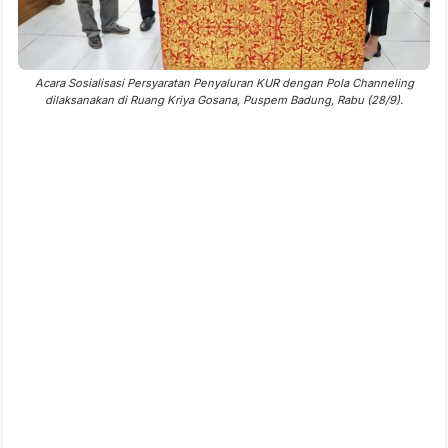
Acara Sosialisasi Persyaratan Penyaluran KUR dengan Pola Channeling
dilaksanakan di Ruang Kriya Gosana, Puspem Badung, Rabu (28/9).