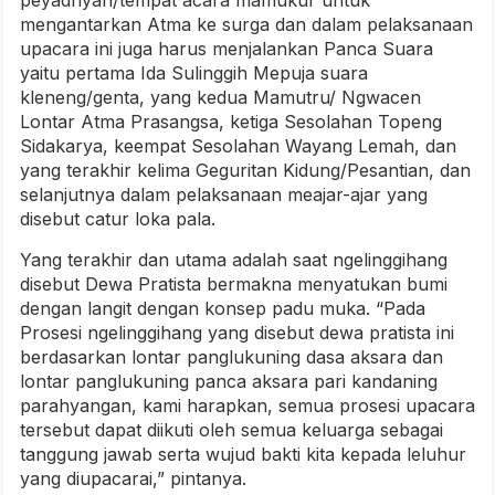
peyadnyan/tempat acara mamukur untuk
mengantarkan Atma ke surga dan dalam pelaksanaan
upacara ini juga harus menjalankan Panca Suara
yaitu pertama Ida Sulinggih Mepuja suara
kleneng/genta, yang kedua Mamutru/ Ngwacen
Lontar Atma Prasangsa, ketiga Sesolahan Topeng
Sidakarya, keempat Sesolahan Wayang Lemah, dan
yang terakhir kelima Geguritan Kidung/Pesantian, dan
selanjutnya dalam pelaksanaan meajar-ajar yang
disebut catur loka pala.
Yang terakhir dan utama adalah saat ngelinggihang
disebut Dewa Pratista bermakna menyatukan bumi
dengan langit dengan konsep padu muka. “Pada
Prosesi ngelinggihang yang disebut dewa pratista ini
berdasarkan lontar panglukuning dasa aksara dan
lontar panglukuning panca aksara pari kandaning
parahyangan, kami harapkan, semua prosesi upacara
tersebut dapat diikuti oleh semua keluarga sebagai
tanggung jawab serta wujud bakti kita kepada leluhur
yang diupacarai,” pintanya.