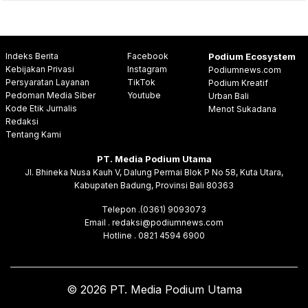
Indeks Berita
Facebook
Podium Ecosystem
Kebijakan Privasi
Instagram
Podiumnews.com
Persyaratan Layanan
TikTok
Podium Kreatif
Pedoman Media Siber
Youtube
Urban Bali
Kode Etik Jurnalis
Menot Sukadana
Redaksi
Tentang Kami
PT. Media Podium Utama
Jl. Bhineka Nusa Kauh V, Dalung Permai Blok P No 58, Kuta Utara,
Kabupaten Badung, Provinsi Bali 80363
Telepon .(0361) 9093073
Email . redaksi@podiumnews.com
Hotline . 0821 4594 6900
© 2026 PT. Media Podium Utama