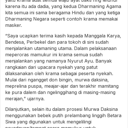
yaitu krama adat semua wajib ayat bakti ring leluhur
karena itu ada dadia, yang kedua Dharmaning Agama
kita semua ini sama beragama Hindu dan yang ketiga
Dharmaning Negara seperti contoh krama memakai
masker.
“Saya ucapkan terima kasih kepada Manggala Karya,
Bendesa, Perbekel dan para tokoh di sini sudah
menjalankan utamaning utama. Dalam pelaksanaan
meperoras mamukur ini krama semua sudah
menjalankan yang namanya Nyurut Ayu. Banyak
rangkaian dari upacara nyekah yang patut
dilaksanakan oleh krama sebagai peserta nyekah.
Mulai dari ngangget don bingin, murwa daksina,
meprelina puspa, meajar-ajar dan terakhir mamitang
ke pura dalem dan ngelinggihang di masing-masing
merajan,” ujarnya.
Dilanjutkan, selain itu dalam prosesi Murwa Daksina
menggunakan bebek putih prelambang linggih Betara
Siwa yang digunakan untuk mengelilingi