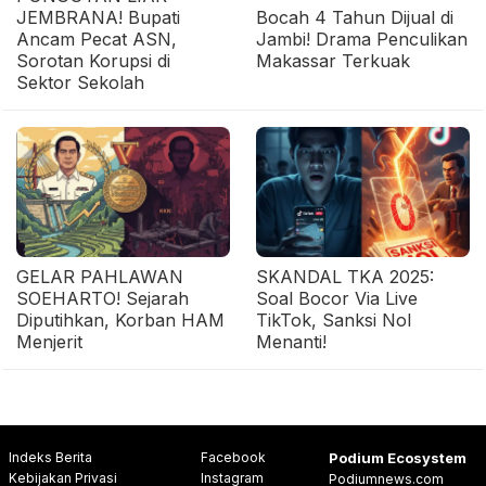
JEMBRANA! Bupati
Bocah 4 Tahun Dijual di
Ancam Pecat ASN,
Jambi! Drama Penculikan
Sorotan Korupsi di
Makassar Terkuak
Sektor Sekolah
GELAR PAHLAWAN
SKANDAL TKA 2025:
SOEHARTO! Sejarah
Soal Bocor Via Live
Diputihkan, Korban HAM
TikTok, Sanksi Nol
Menjerit
Menanti!
Indeks Berita
Facebook
Podium Ecosystem
Kebijakan Privasi
Instagram
Podiumnews.com