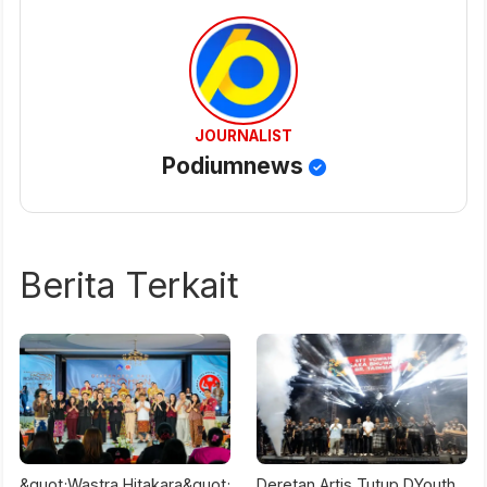
JOURNALIST
Podiumnews
Berita Terkait
&quot;Wastra Hitakara&quot;
Deretan Artis Tutup DYouth