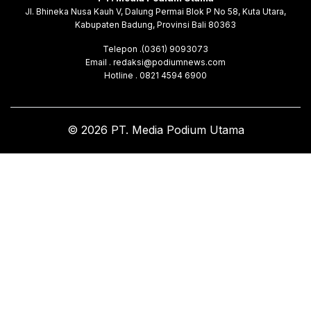
Jl. Bhineka Nusa Kauh V, Dalung Permai Blok P No 58, Kuta Utara,
Kabupaten Badung, Provinsi Bali 80363
Telepon .(0361) 9093073
Email . redaksi@podiumnews.com
Hotline . 0821 4594 6900
© 2026 PT. Media Podium Utama