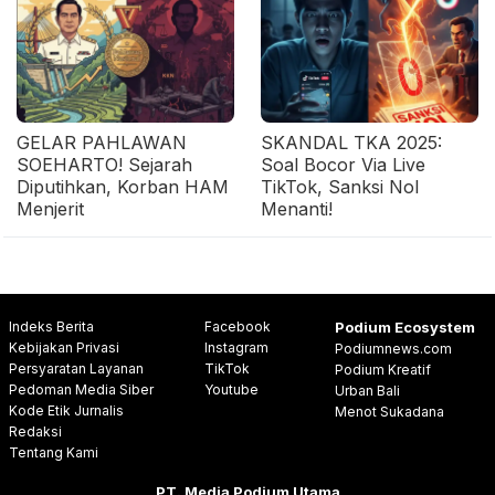
GELAR PAHLAWAN
SKANDAL TKA 2025:
SOEHARTO! Sejarah
Soal Bocor Via Live
Diputihkan, Korban HAM
TikTok, Sanksi Nol
Menjerit
Menanti!
Indeks Berita
Facebook
Podium Ecosystem
Kebijakan Privasi
Instagram
Podiumnews.com
Persyaratan Layanan
TikTok
Podium Kreatif
Pedoman Media Siber
Youtube
Urban Bali
Kode Etik Jurnalis
Menot Sukadana
Redaksi
Tentang Kami
PT. Media Podium Utama