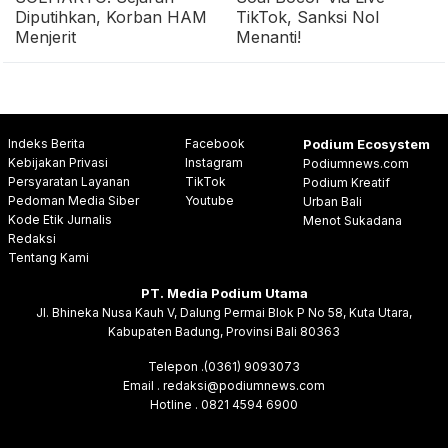
Diputihkan, Korban HAM
TikTok, Sanksi Nol
Menjerit
Menanti!
Indeks Berita
Facebook
Podium Ecosystem
Kebijakan Privasi
Instagram
Podiumnews.com
Persyaratan Layanan
TikTok
Podium Kreatif
Pedoman Media Siber
Youtube
Urban Bali
Kode Etik Jurnalis
Menot Sukadana
Redaksi
Tentang Kami
PT. Media Podium Utama
Jl. Bhineka Nusa Kauh V, Dalung Permai Blok P No 58, Kuta Utara,
Kabupaten Badung, Provinsi Bali 80363
Telepon .(0361) 9093073
Email . redaksi@podiumnews.com
Hotline . 0821 4594 6900