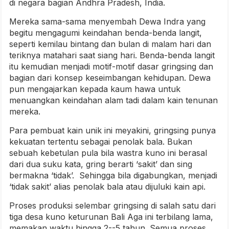
di negara bagian Andhra Pradesh, India.
Mereka sama-sama menyembah Dewa Indra yang
begitu mengagumi keindahan benda-benda langit,
seperti kemilau bintang dan bulan di malam hari dan
teriknya matahari saat siang hari. Benda-benda langit
itu kemudian menjadi motif-motif dasar gringsing dan
bagian dari konsep keseimbangan kehidupan. Dewa
pun mengajarkan kepada kaum hawa untuk
menuangkan keindahan alam tadi dalam kain tenunan
mereka.
Para pembuat kain unik ini meyakini, gringsing punya
kekuatan tertentu sebagai penolak bala. Bukan
sebuah kebetulan pula bila wastra kuno ini berasal
dari dua suku kata, gring berarti ‘sakit’ dan sing
bermakna ‘tidak’. Sehingga bila digabungkan, menjadi
‘tidak sakit’ alias penolak bala atau dijuluki kain api.
Proses produksi selembar gringsing di salah satu dari
tiga desa kuno keturunan Bali Aga ini terbilang lama,
memakan waktu hingga 2--5 tahun. Semua proses