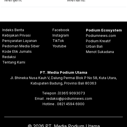
Indeks Berita
Facebook
Podium Ecosystem
Kebijakan Privasi
Instagram
Podiumnews.com
Persyaratan Layanan
TikTok
Podium Kreatif
Pedoman Media Siber
Youtube
Urban Bali
Kode Etik Jurnalis
Menot Sukadana
Redaksi
Tentang Kami
PT. Media Podium Utama
Jl. Bhineka Nusa Kauh V, Dalung Permai Blok P No 58, Kuta Utara,
Kabupaten Badung, Provinsi Bali 80363
Telepon .(0361) 9093073
Email . redaksi@podiumnews.com
Hotline . 0821 4594 6900
© 2026 PT. Media Podium Utama