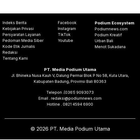
Indeks Berita
Facebook
Podium Ecosystem
Kebijakan Privasi
Instagram
Podiumnews.com
Persyaratan Layanan
TikTok
Podium Kreatif
Pedoman Media Siber
Youtube
Urban Bali
Kode Etik Jurnalis
Menot Sukadana
Redaksi
Tentang Kami
PT. Media Podium Utama
Jl. Bhineka Nusa Kauh V, Dalung Permai Blok P No 58, Kuta Utara,
Kabupaten Badung, Provinsi Bali 80363
Telepon .(0361) 9093073
Email . redaksi@podiumnews.com
Hotline . 0821 4594 6900
© 2026 PT. Media Podium Utama