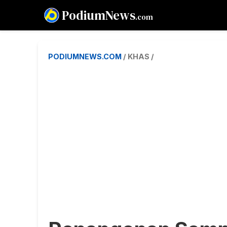
PodiumNews
.com
PODIUMNEWS.COM
/ KHAS /