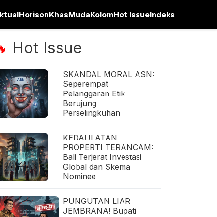
ktual
Horison
Khas
Muda
Kolom
Hot Issue
Indeks
Hot Issue
🔥
SKANDAL MORAL ASN:
Seperempat
Pelanggaran Etik
Berujung
Perselingkuhan
KEDAULATAN
PROPERTI TERANCAM:
Bali Terjerat Investasi
Global dan Skema
Nominee
PUNGUTAN LIAR
JEMBRANA! Bupati