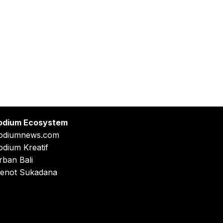
odium Ecosystem
odiumnews.com
odium Kreatif
rban Bali
enot Sukadana