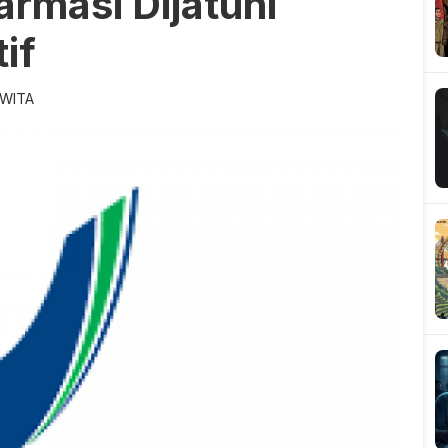
rmasi Dijatuhi
if
 WITA