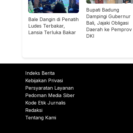
Bupati Badung
Dampingi Gubernur
Bale Dangin di Penatih
Bali, Jajaki Obligasi
Ludes Terbakar,
Daerah ke Pemprov
Lansia Terluka Bakar
DKI
Indeks Berita
Kebijakan Privasi
Persyaratan Layanan
Pedoman Media Siber
Kode Etik Jurnalis
Redaksi
Tentang Kami