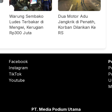
Warung Sembako
Dua Motor Adu
Ludes Terbakar di
Jangkrik di Penatih,
Mengwi, Kerugian
Korban Dilarikan Ke
Rp300 Juta
RS
Facebook
P
Instagram
P
TikTok
P
Youtube
U
M
PT. Media Podium Utama