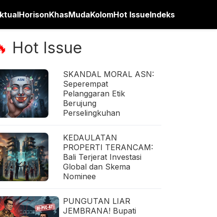
ktual
Horison
Khas
Muda
Kolom
Hot Issue
Indeks
Hot Issue
🔥
SKANDAL MORAL ASN:
Seperempat
Pelanggaran Etik
Berujung
Perselingkuhan
KEDAULATAN
PROPERTI TERANCAM:
Bali Terjerat Investasi
Global dan Skema
Nominee
PUNGUTAN LIAR
JEMBRANA! Bupati