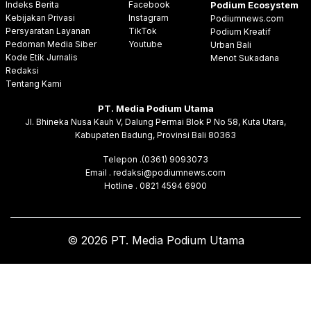
Indeks Berita
Facebook
Podium Ecosystem
Kebijakan Privasi
Instagram
Podiumnews.com
Persyaratan Layanan
TikTok
Podium Kreatif
Pedoman Media Siber
Youtube
Urban Bali
Kode Etik Jurnalis
Menot Sukadana
Redaksi
Tentang Kami
PT. Media Podium Utama
Jl. Bhineka Nusa Kauh V, Dalung Permai Blok P No 58, Kuta Utara,
Kabupaten Badung, Provinsi Bali 80363
Telepon .(0361) 9093073
Email . redaksi@podiumnews.com
Hotline . 0821 4594 6900
© 2026 PT. Media Podium Utama