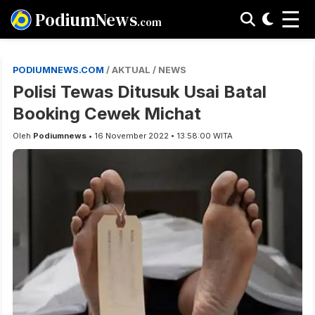
☰
PodiumNews
.com
PODIUMNEWS.COM
/ AKTUAL / NEWS
Polisi Tewas Ditusuk Usai Batal
Booking Cewek Michat
Oleh
Podiumnews
• 16 November 2022 • 13:58:00 WITA