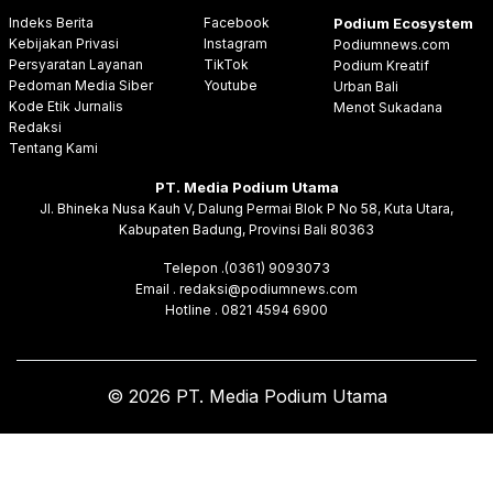
Indeks Berita
Facebook
Podium Ecosystem
Kebijakan Privasi
Instagram
Podiumnews.com
Persyaratan Layanan
TikTok
Podium Kreatif
Pedoman Media Siber
Youtube
Urban Bali
Kode Etik Jurnalis
Menot Sukadana
Redaksi
Tentang Kami
PT. Media Podium Utama
Jl. Bhineka Nusa Kauh V, Dalung Permai Blok P No 58, Kuta Utara,
Kabupaten Badung, Provinsi Bali 80363
Telepon .(0361) 9093073
Email . redaksi@podiumnews.com
Hotline . 0821 4594 6900
© 2026 PT. Media Podium Utama