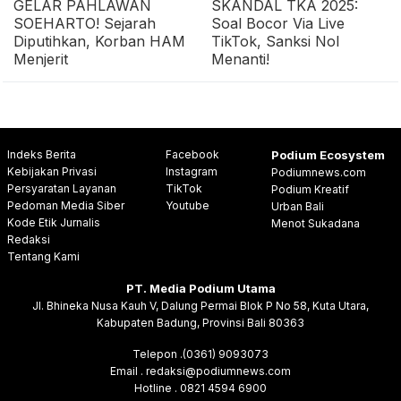
GELAR PAHLAWAN
SKANDAL TKA 2025:
SOEHARTO! Sejarah
Soal Bocor Via Live
Diputihkan, Korban HAM
TikTok, Sanksi Nol
Menjerit
Menanti!
Indeks Berita
Facebook
Podium Ecosystem
Kebijakan Privasi
Instagram
Podiumnews.com
Persyaratan Layanan
TikTok
Podium Kreatif
Pedoman Media Siber
Youtube
Urban Bali
Kode Etik Jurnalis
Menot Sukadana
Redaksi
Tentang Kami
PT. Media Podium Utama
Jl. Bhineka Nusa Kauh V, Dalung Permai Blok P No 58, Kuta Utara,
Kabupaten Badung, Provinsi Bali 80363
Telepon .(0361) 9093073
Email . redaksi@podiumnews.com
Hotline . 0821 4594 6900