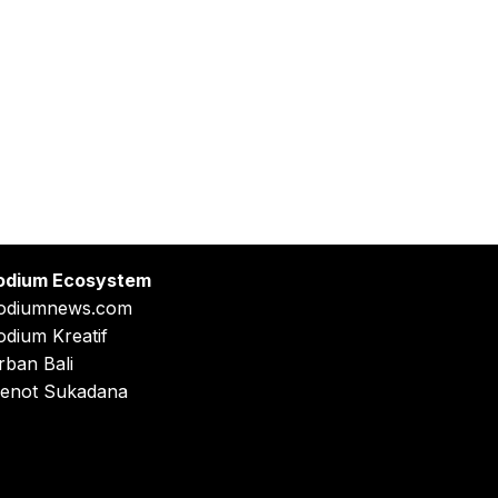
odium Ecosystem
odiumnews.com
odium Kreatif
rban Bali
enot Sukadana