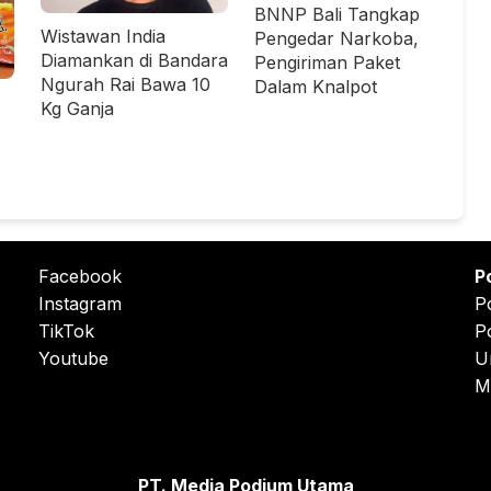
BNNP Bali Tangkap
Wistawan India
Pengedar Narkoba,
Diamankan di Bandara
Pengiriman Paket
Ngurah Rai Bawa 10
Dalam Knalpot
Kg Ganja
Facebook
P
Instagram
P
TikTok
P
Youtube
U
M
PT. Media Podium Utama