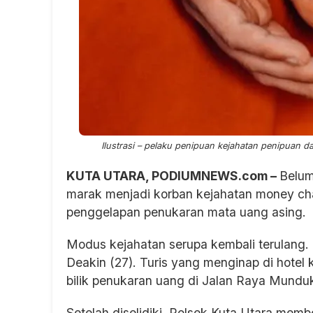
Ilustrasi – pelaku penipuan kejahatan penipuan 
KUTA UTARA, PODIUMNEWS.com –
Belum
marak menjadi korban kejahatan money c
penggelapan penukaran mata uang asin
Modus kejahatan serupa kembali terulang. Ka
Deakin (27). Turis yang menginap di hotel 
bilik penukaran uang di Jalan Raya Mundu
Setelah diselidiki, Polsek Kuta Utara mem