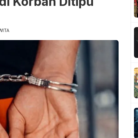
adi Korban Ditipu
 WITA