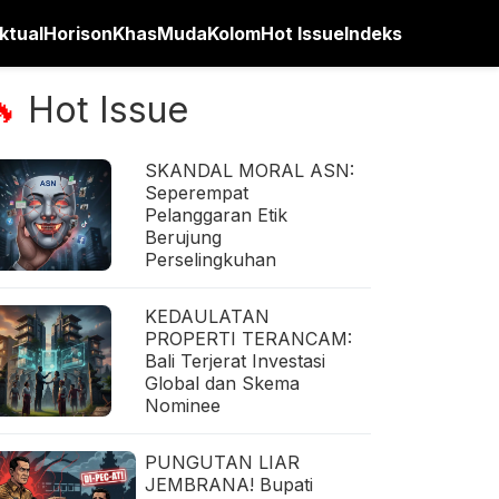
ktual
Horison
Khas
Muda
Kolom
Hot Issue
Indeks
Hot Issue
🔥
SKANDAL MORAL ASN:
Seperempat
Pelanggaran Etik
Berujung
Perselingkuhan
KEDAULATAN
PROPERTI TERANCAM:
Bali Terjerat Investasi
Global dan Skema
Nominee
PUNGUTAN LIAR
JEMBRANA! Bupati