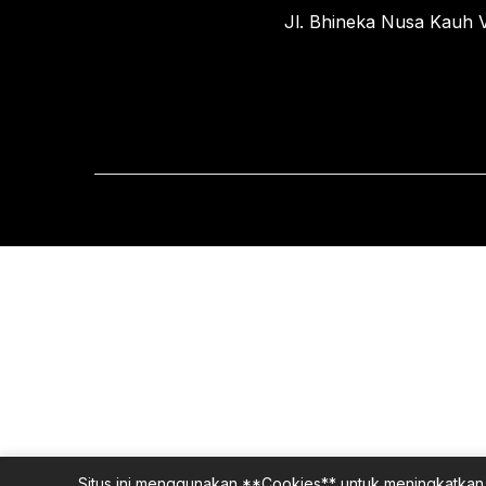
Jl. Bhineka Nusa Kauh V
Situs ini menggunakan **Cookies** untuk meningkatkan 