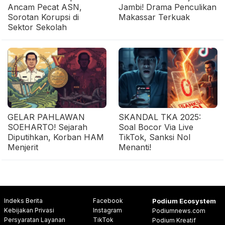
Ancam Pecat ASN,
Jambi! Drama Penculikan
Sorotan Korupsi di
Makassar Terkuak
Sektor Sekolah
GELAR PAHLAWAN
SKANDAL TKA 2025:
SOEHARTO! Sejarah
Soal Bocor Via Live
Diputihkan, Korban HAM
TikTok, Sanksi Nol
Menjerit
Menanti!
Indeks Berita
Facebook
Podium Ecosystem
Kebijakan Privasi
Instagram
Podiumnews.com
Persyaratan Layanan
TikTok
Podium Kreatif