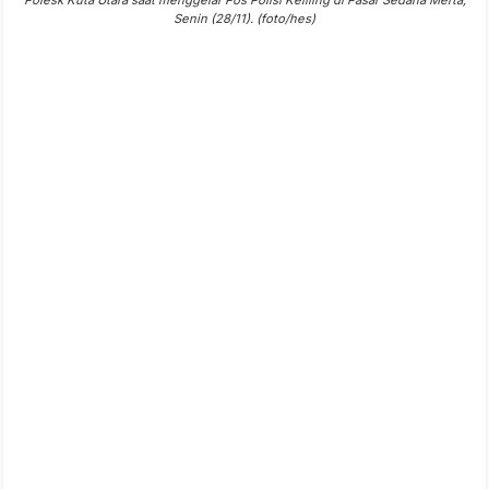
Polesk Kuta Utara saat menggelar Pos Polisi Keliling di Pasar Sedana Merta,
Senin (28/11). (foto/hes)