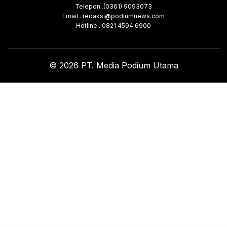
Telepon .(0361) 9093073
Email . redaksi@podiumnews.com
Hotline . 0821 4594 6900
© 2026 PT. Media Podium Utama