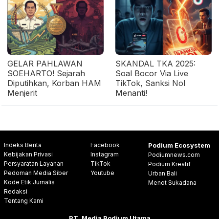
GELAR PAHLAWAN
SKANDAL TKA 2025:
SOEHARTO! Sejarah
Soal Bocor Via Live
Diputihkan, Korban HAM
TikTok, Sanksi Nol
Menjerit
Menanti!
Indeks Berita
Facebook
Podium Ecosystem
Kebijakan Privasi
Instagram
Podiumnews.com
Persyaratan Layanan
TikTok
Podium Kreatif
Pedoman Media Siber
Youtube
Urban Bali
Kode Etik Jurnalis
Menot Sukadana
Redaksi
Tentang Kami
PT. Media Podium Utama