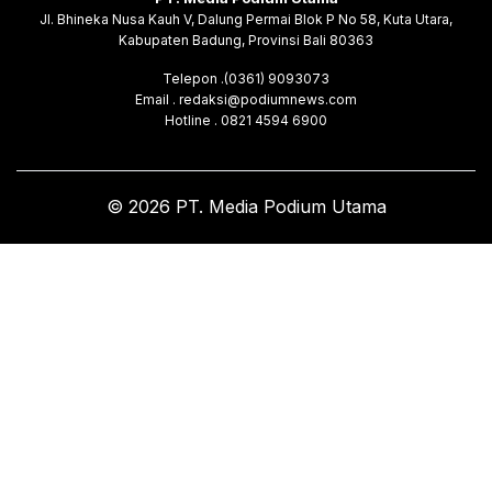
Jl. Bhineka Nusa Kauh V, Dalung Permai Blok P No 58, Kuta Utara,
Kabupaten Badung, Provinsi Bali 80363
Telepon .(0361) 9093073
Email . redaksi@podiumnews.com
Hotline . 0821 4594 6900
© 2026 PT. Media Podium Utama