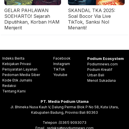
GELAR PAHLAWAN
SKANDAL TKA 2025:
SOEHARTO! Sejarah
Soal Bocor Via Live
Diputihkan, Korban HAM
TikTok, Sanksi Nol
Menjerit
Menanti!
Indeks Berita
Facebook
Podium Ecosystem
Kebijakan Privasi
Instagram
Podiumnews.com
Persyaratan Layanan
TikTok
Podium Kreatif
Pedoman Media Siber
Youtube
Urban Bali
Kode Etik Jurnalis
Menot Sukadana
Redaksi
Tentang Kami
PT. Media Podium Utama
Jl. Bhineka Nusa Kauh V, Dalung Permai Blok P No 58, Kuta Utara,
Kabupaten Badung, Provinsi Bali 80363
Telepon .(0361) 9093073
Email . redaksi@podiumnews.com