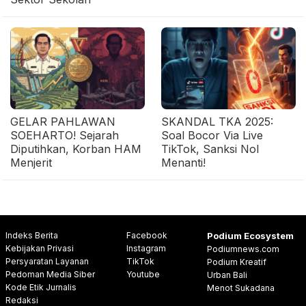
GELAR PAHLAWAN
SKANDAL TKA 2025:
SOEHARTO! Sejarah
Soal Bocor Via Live
Diputihkan, Korban HAM
TikTok, Sanksi Nol
Menjerit
Menanti!
Indeks Berita
Facebook
Podium Ecosystem
Kebijakan Privasi
Instagram
Podiumnews.com
Persyaratan Layanan
TikTok
Podium Kreatif
Pedoman Media Siber
Youtube
Urban Bali
Kode Etik Jurnalis
Menot Sukadana
Redaksi