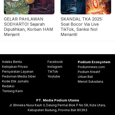
GELAR PAHLAWAN
SKANDAL TKA 2025:
SOEHARTO! Sejarah
Soal Bocor Via Live
Diputihkan, Korban HAM
TikTok, Sanksi Nol
Menjerit
Menanti!
Indeks Berita
Facebook
Podium Ecosystem
Kebijakan Privasi
Instagram
Podiumnews.com
Persyaratan Layanan
TikTok
Podium Kreatif
Pedoman Media Siber
Youtube
Urban Bali
Kode Etik Jurnalis
Menot Sukadana
Redaksi
Tentang Kami
PT. Media Podium Utama
Jl. Bhineka Nusa Kauh V, Dalung Permai Blok P No 58, Kuta Utara,
Kabupaten Badung, Provinsi Bali 80363