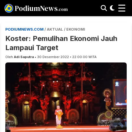
☰
PodiumNews
.com
PODIUMNEWS.COM
/ AKTUAL / EKONOMI
Koster: Pemulihan Ekonomi Jauh
Lampaui Target
Oleh
Adi Saputra
• 30 Desember 2022 • 22:00:00 WITA