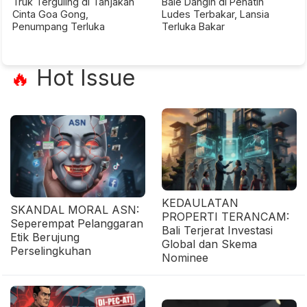
Truk Terguling di Tanjakan
Bale Dangin di Penatih
Cinta Goa Gong,
Ludes Terbakar, Lansia
Penumpang Terluka
Terluka Bakar
Hot Issue
🔥
KEDAULATAN
SKANDAL MORAL ASN:
PROPERTI TERANCAM:
Seperempat Pelanggaran
Bali Terjerat Investasi
Etik Berujung
Global dan Skema
Perselingkuhan
Nominee