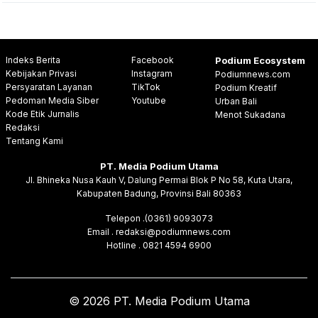
Indeks Berita
Facebook
Podium Ecosystem
Kebijakan Privasi
Instagram
Podiumnews.com
Persyaratan Layanan
TikTok
Podium Kreatif
Pedoman Media Siber
Youtube
Urban Bali
Kode Etik Jurnalis
Menot Sukadana
Redaksi
Tentang Kami
PT. Media Podium Utama
Jl. Bhineka Nusa Kauh V, Dalung Permai Blok P No 58, Kuta Utara,
Kabupaten Badung, Provinsi Bali 80363
Telepon .(0361) 9093073
Email . redaksi@podiumnews.com
Hotline . 0821 4594 6900
© 2026 PT. Media Podium Utama