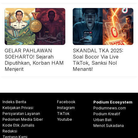
GELAR PAHLAWAN
SKANDAL TKA 2025:
SOEHARTO! Sejarah
Soal Bocor Via Live
Diputihkan, Korban HAM
TikTok, Sanksi Nol
Menjerit
Menanti!
Indeks Berita
Facebook
Podium Ecosystem
Kebijakan Privasi
Instagram
Podiumnews.com
Persyaratan Layanan
TikTok
Podium Kreatif
Pedoman Media Siber
Youtube
Urban Bali
Kode Etik Jurnalis
Menot Sukadana
Redaksi
Tentang Kami