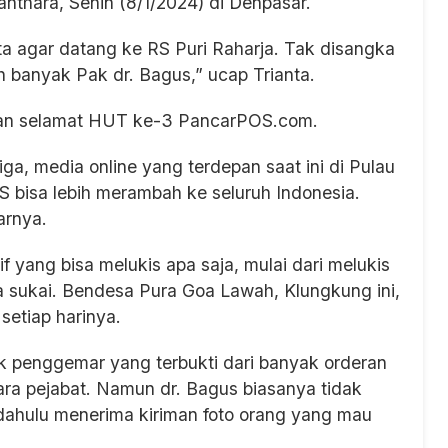
thara, Senin (8/1/2024) di Denpasar.
ta agar datang ke RS Puri Raharja. Tak disangka
h banyak Pak dr. Bagus,” ucap Trianta.
pan selamat HUT ke-3 PancarPOS.com.
a, media online yang terdepan saat ini di Pulau
bisa lebih merambah ke seluruh Indonesia.
arnya.
f yang bisa melukis apa saja, mulai dari melukis
ia sukai. Bendesa Pura Goa Lawah, Klungkung ini,
setiap harinya.
yak penggemar yang terbukti dari banyak orderan
para pejabat. Namun dr. Bagus biasanya tidak
h dahulu menerima kiriman foto orang yang mau