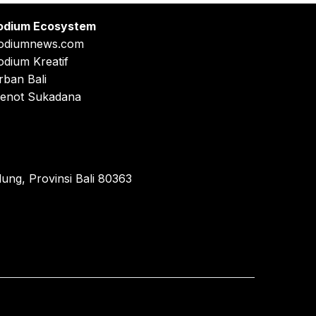
odium Ecosystem
odiumnews.com
odium Kreatif
rban Bali
enot Sukadana
ung, Provinsi Bali 80363