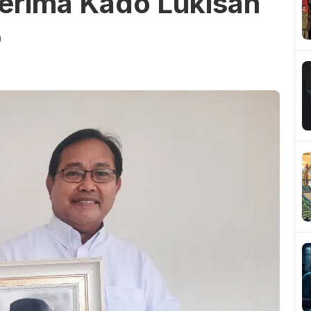
rima Kado Lukisan
o