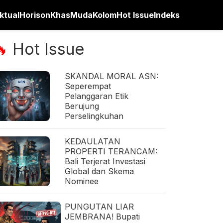
ktual
Horison
Khas
Muda
Kolom
Hot Issue
Indeks
Hot Issue
🔥
SKANDAL MORAL ASN:
Seperempat
Pelanggaran Etik
Berujung
Perselingkuhan
KEDAULATAN
PROPERTI TERANCAM:
Bali Terjerat Investasi
Global dan Skema
Nominee
PUNGUTAN LIAR
JEMBRANA! Bupati