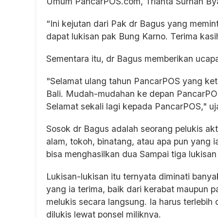
Umum PancarPOS.com, Trianta Surnan Byan
“Ini kejutan dari Pak dr Bagus yang memin
dapat lukisan pak Bung Karno. Terima kasi
Sementara itu, dr Bagus memberikan uca
"Selamat ulang tahun PancarPOS yang ketig
Bali. Mudah-mudahan ke depan PancarPOS 
Selamat sekali lagi kepada PancarPOS," uj
Sosok dr Bagus adalah seorang pelukis akti
alam, tokoh, binatang, atau apa pun yang 
bisa menghasilkan dua Sampai tiga lukisan 
Lukisan-lukisan itu ternyata diminati ban
yang ia terima, baik dari kerabat maupun 
melukis secara langsung. Ia harus terlebi
dilukis lewat ponsel miliknya.