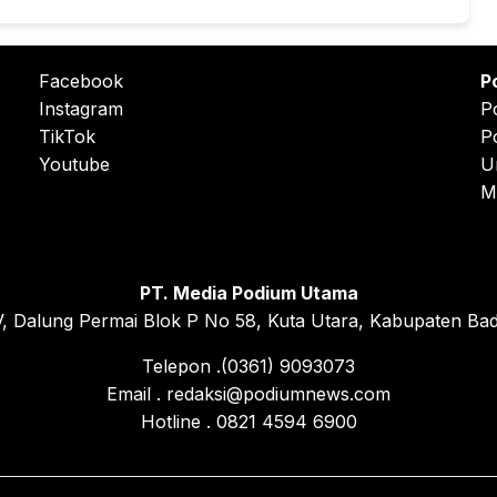
Facebook
P
Instagram
P
TikTok
P
Youtube
U
M
PT. Media Podium Utama
, Dalung Permai Blok P No 58, Kuta Utara, Kabupaten Bad
Telepon .(0361) 9093073
Email . redaksi@podiumnews.com
Hotline . 0821 4594 6900