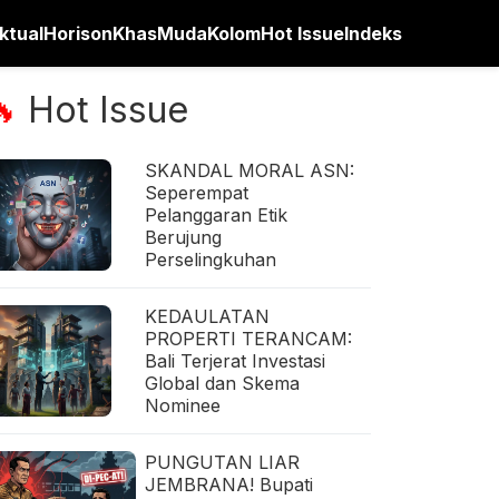
ktual
Horison
Khas
Muda
Kolom
Hot Issue
Indeks
Hot Issue
🔥
SKANDAL MORAL ASN:
Seperempat
Pelanggaran Etik
Berujung
Perselingkuhan
KEDAULATAN
PROPERTI TERANCAM:
Bali Terjerat Investasi
Global dan Skema
Nominee
PUNGUTAN LIAR
JEMBRANA! Bupati