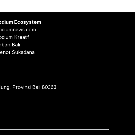
odium Ecosystem
odiumnews.com
odium Kreatif
rban Bali
enot Sukadana
ung, Provinsi Bali 80363