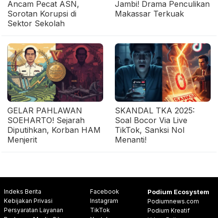
Ancam Pecat ASN,
Jambi! Drama Penculikan
Sorotan Korupsi di
Makassar Terkuak
Sektor Sekolah
GELAR PAHLAWAN
SKANDAL TKA 2025:
SOEHARTO! Sejarah
Soal Bocor Via Live
Diputihkan, Korban HAM
TikTok, Sanksi Nol
Menjerit
Menanti!
Indeks Berita
Facebook
Podium Ecosystem
Kebijakan Privasi
Instagram
Podiumnews.com
Persyaratan Layanan
TikTok
Podium Kreatif