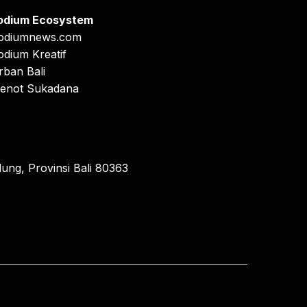
odium Ecosystem
odiumnews.com
odium Kreatif
rban Bali
enot Sukadana
ung, Provinsi Bali 80363