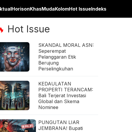
ktual
Horison
Khas
Muda
Kolom
Hot Issue
Indeks
Hot Issue
🔥
SKANDAL MORAL ASN:
Seperempat
Pelanggaran Etik
Berujung
Perselingkuhan
KEDAULATAN
PROPERTI TERANCAM:
Bali Terjerat Investasi
Global dan Skema
Nominee
PUNGUTAN LIAR
JEMBRANA! Bupati