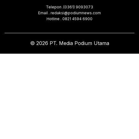
Telepon .(0361) 9093073
Email . redaksi@podiumnews.com
Hotline . 0821 4594 6900
© 2026 PT. Media Podium Utama