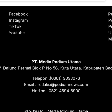
Facebook
P
Instagram
P
TikTok
P
Youtube
U
M
PT. Media Podium Utama
, Dalung Permai Blok P No 58, Kuta Utara, Kabupaten Bad
Telepon .(0361) 9093073
Email . redaksi@podiumnews.com
Hotline . 0821 4594 6900
© 2026 PT. Media Podium Utama