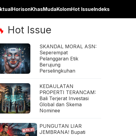
ktual
Horison
Khas
Muda
Kolom
Hot Issue
Indeks
Hot Issue
🔥
SKANDAL MORAL ASN:
Seperempat
Pelanggaran Etik
Berujung
Perselingkuhan
KEDAULATAN
PROPERTI TERANCAM:
Bali Terjerat Investasi
Global dan Skema
Nominee
PUNGUTAN LIAR
JEMBRANA! Bupati