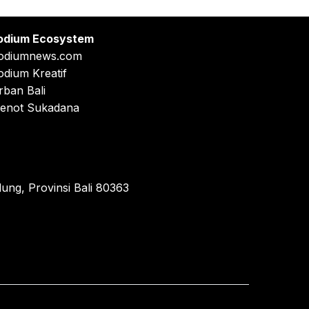
odium Ecosystem
odiumnews.com
odium Kreatif
rban Bali
enot Sukadana
ung, Provinsi Bali 80363