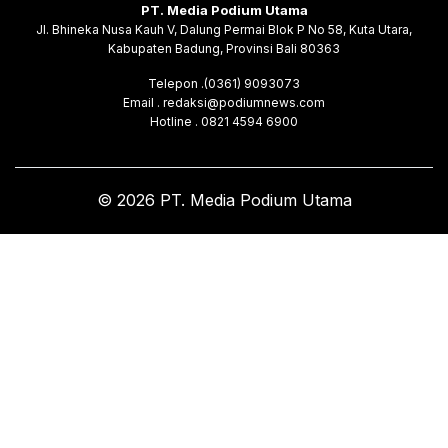
PT. Media Podium Utama
Jl. Bhineka Nusa Kauh V, Dalung Permai Blok P No 58, Kuta Utara,
Kabupaten Badung, Provinsi Bali 80363
Telepon .(0361) 9093073
Email . redaksi@podiumnews.com
Hotline . 0821 4594 6900
© 2026 PT. Media Podium Utama