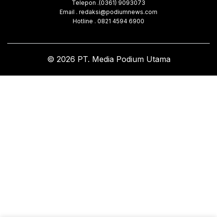
Telepon .(0361) 9093073
Email . redaksi@podiumnews.com
Hotline . 0821 4594 6900
© 2026 PT. Media Podium Utama