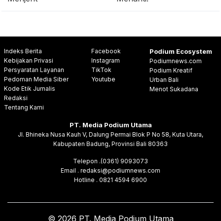
Indeks Berita
Facebook
Podium Ecosystem
Kebijakan Privasi
Instagram
Podiumnews.com
Persyaratan Layanan
TikTok
Podium Kreatif
Pedoman Media Siber
Youtube
Urban Bali
Kode Etik Jurnalis
Menot Sukadana
Redaksi
Tentang Kami
PT. Media Podium Utama
Jl. Bhineka Nusa Kauh V, Dalung Permai Blok P No 58, Kuta Utara,
Kabupaten Badung, Provinsi Bali 80363
Telepon .(0361) 9093073
Email . redaksi@podiumnews.com
Hotline . 0821 4594 6900
© 2026 PT. Media Podium Utama