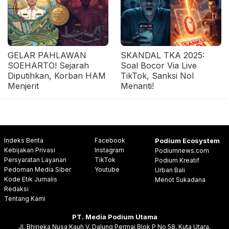
GELAR PAHLAWAN
SKANDAL TKA 2025:
SOEHARTO! Sejarah
Soal Bocor Via Live
Diputihkan, Korban HAM
TikTok, Sanksi Nol
Menjerit
Menanti!
Indeks Berita
Facebook
Podium Ecosystem
Kebijakan Privasi
Instagram
Podiumnews.com
Persyaratan Layanan
TikTok
Podium Kreatif
Pedoman Media Siber
Youtube
Urban Bali
Kode Etik Jurnalis
Menot Sukadana
Redaksi
Tentang Kami
PT. Media Podium Utama
Jl. Bhineka Nusa Kauh V, Dalung Permai Blok P No 58, Kuta Utara,