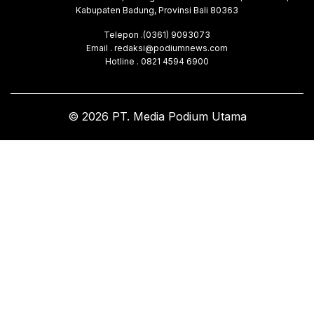
Kabupaten Badung, Provinsi Bali 80363
Telepon .(0361) 9093073
Email . redaksi@podiumnews.com
Hotline . 0821 4594 6900
© 2026 PT. Media Podium Utama