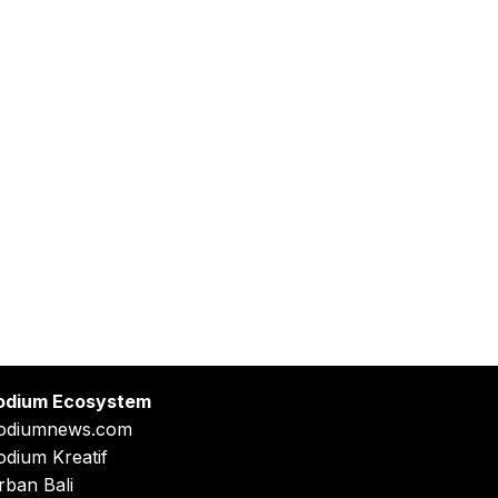
odium Ecosystem
odiumnews.com
odium Kreatif
rban Bali