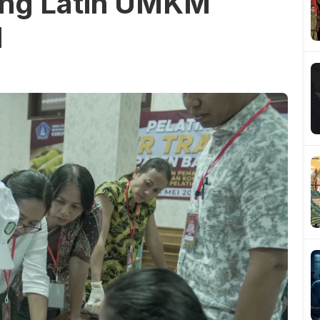
ng Latih UMKM
l