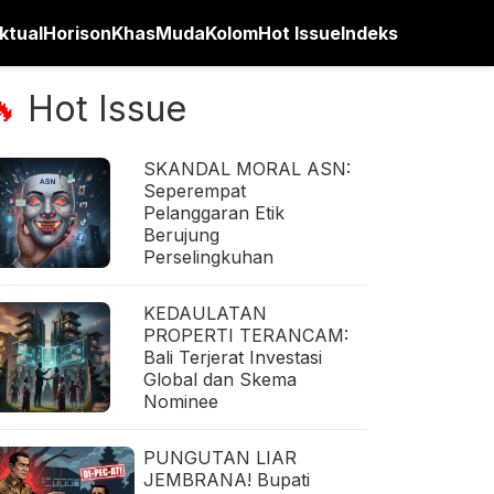
ktual
Horison
Khas
Muda
Kolom
Hot Issue
Indeks
Hot Issue
🔥
SKANDAL MORAL ASN:
Seperempat
Pelanggaran Etik
Berujung
Perselingkuhan
KEDAULATAN
PROPERTI TERANCAM:
Bali Terjerat Investasi
Global dan Skema
Nominee
PUNGUTAN LIAR
JEMBRANA! Bupati